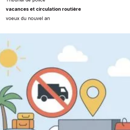
vacances et circulation routière
voeux du nouvel an
Restrictions
de
circulation
estivales
pour
les
poids
lourds
:
un
enjeu
pour
les