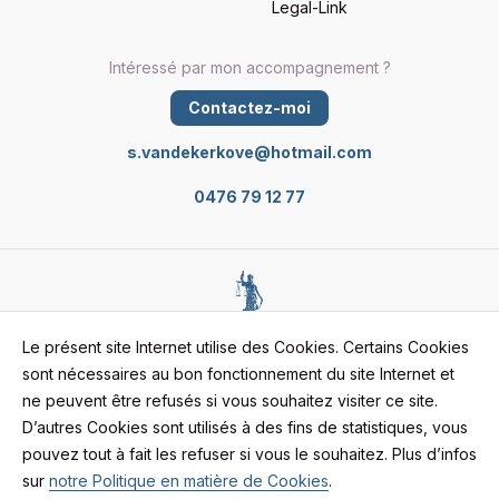
Legal-Link
Intéressé par mon accompagnement ?
Contactez-moi
s.vandekerkove@hotmail.com
0476 79 12 77
Cookies
Le présent site Internet utilise des Cookies. Certains Cookies
sont nécessaires au bon fonctionnement du site Internet et
Vie privée
ne peuvent être refusés si vous souhaitez visiter ce site.
Conditions générales
D’autres Cookies sont utilisés à des fins de statistiques, vous
Mentions légales
pouvez tout à fait les refuser si vous le souhaitez. Plus d’infos
sur
notre Politique en matière de Cookies
.
NL
FR
EN
Proudly made by