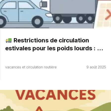
vacances
Restrictions de circulation
estivales pour les poids lourds : un
Compétences
enjeu pour les vacances
Que faire en cas de…
À propos
vacances et circulation routière
9 août 2025
Actualités
Contactez-moi
Sécurité
routière
: