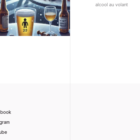
alcool au volant
ebook
agram
ube