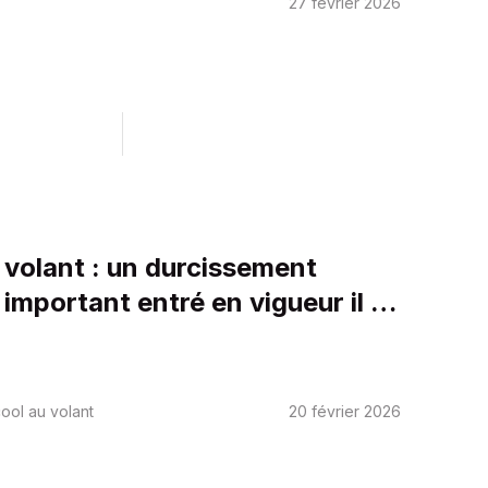
27 février 2026
 volant : un durcissement
 important entré en vigueur il y
ne
cool au volant
20 février 2026