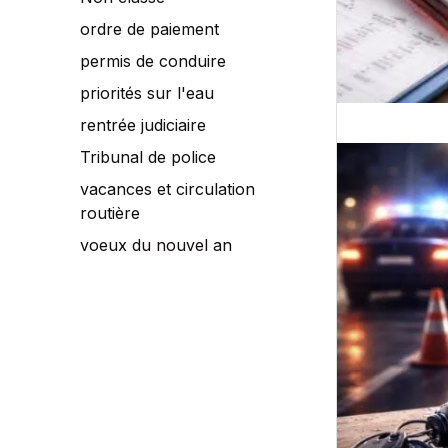
élément
ordre de paiement
clé
permis de conduire
pour
votre
priorités sur l'eau
défense
rentrée judiciaire
devant
Tribunal de police
le
Alcool
tribunal
vacances et circulation
au
de
routière
volant
police
voeux du nouvel an
:
un
durcissement
discret
mais
important
entré
en
vigueur