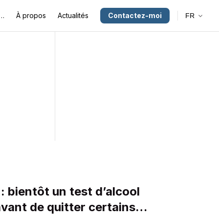
e…
À propos
Actualités
Contactez-moi
FR
 bientôt un test d’alcool
avant de quitter certains