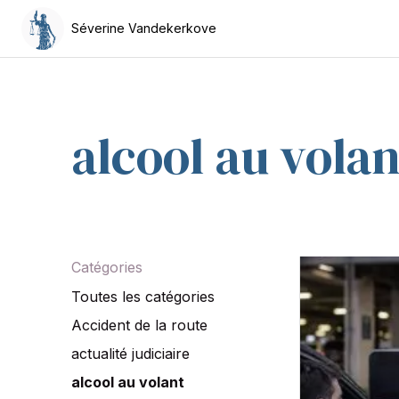
Séverine Vandekerkove
alcool au volan
Catégories
Alcogate
Toutes les catégories
:
Accident de la route
bientôt
un
actualité judiciaire
test
alcool au volant
d’alcool