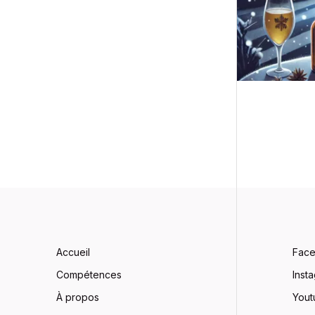
au
volant
:
Une
question
de
prudence
et
de
responsabilité
Accueil
Fac
Compétences
Inst
À propos
Yout