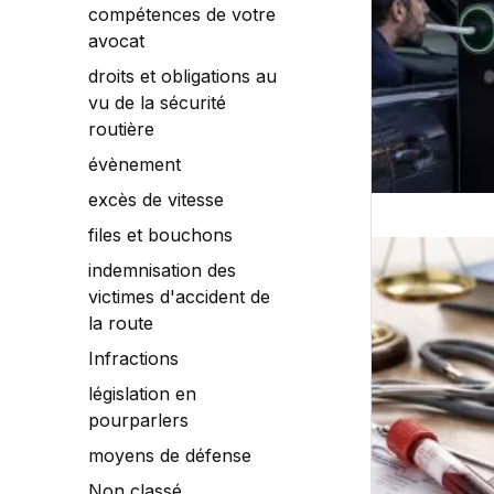
compétences de votre
obligatoire
avocat
avant
de
droits et obligations au
quitter
vu de la sécurité
certains
routière
parkings
évènement
?
excès de vitesse
files et bouchons
indemnisation des
victimes d'accident de
Test
la route
PEth
et
Infractions
alcool
législation en
au
pourparlers
volant
moyens de défense
:
un
Non classé