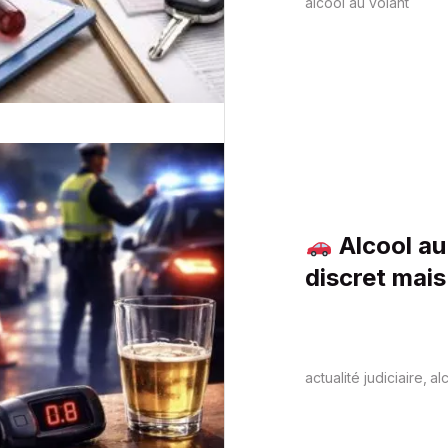
alcool au volant
Alcool au
discret mais
a une semai
actualité judiciaire
al