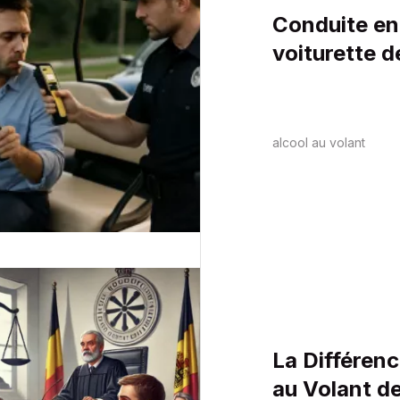
Conduite en
voiturette d
du droit pén
alcool au volant
La Différenc
au Volant de