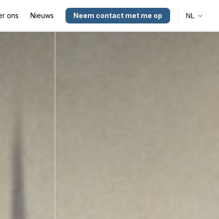
r ons
Nieuws
Neem contact met me op
NL