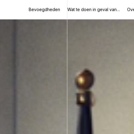
Bevoegdheden
Wat te doen in geval van…
Ove