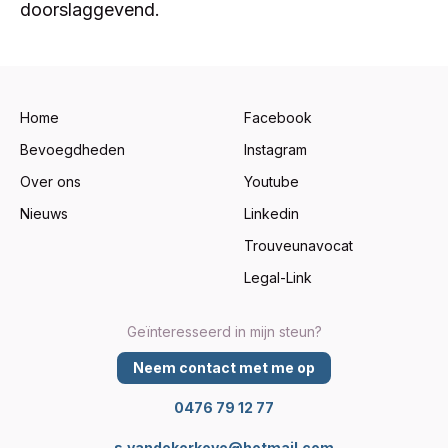
doorslaggevend.
Bevoegdheden
Home
Facebook
Wat te doen in geval van…
Bevoegdheden
Instagram
Over ons
Over ons
Youtube
Nieuws
Nieuws
Linkedin
Trouveunavocat
Neem contact met me op
Legal-Link
Geïnteresseerd in mijn steun?
Neem contact met me op
0476 79 12 77
s.vandekerkove@hotmail.com