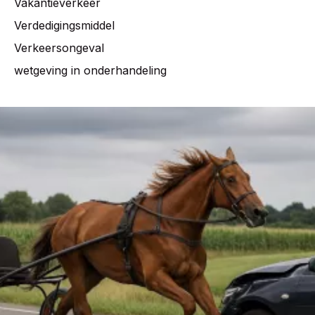
Vakantieverkeer
Verdedigingsmiddel
Verkeersongeval
wetgeving in onderhandeling
Ongeval
met
een
op
hol
geslagen
paard:
wie
is
verantwoordelijk?