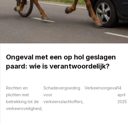
Ongeval met een op hol geslagen
paard: wie is verantwoordelijk?
Bevoegdheden
Wat te doen in geval van…
Rechten en
Schadevergoeding
Verkeersongeval
14
Over ons
plichten met
voor
april
betrekking tot de
verkeersslachtoffers
2025
Nieuws
verkeersveiligheid
Neem contact met me op