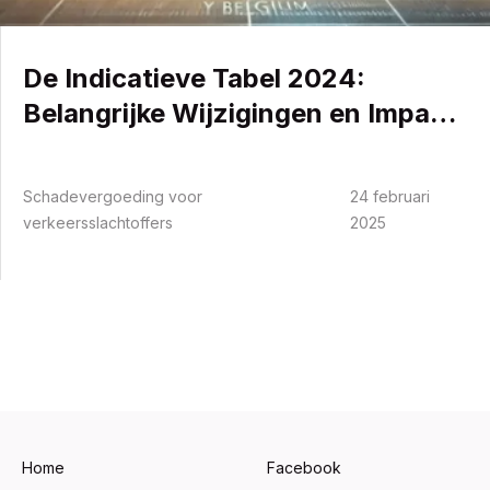
De Indicatieve Tabel 2024:
Belangrijke Wijzigingen en Impact
op de Vergoeding van Lichamelijke
Schade in België
Schadevergoeding voor
24 februari
verkeersslachtoffers
2025
Home
Facebook